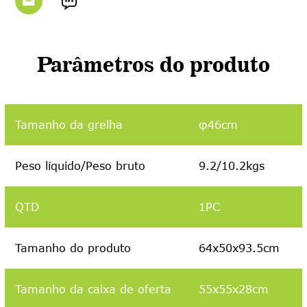


Parâmetros do produto
Tamanho da grelha
φ46cm
Peso líquido/Peso bruto
9.2/10.2kgs
QTD
1PC
Tamanho do produto
64x50x93.5cm
Tamanho da caixa de oferta
55x55x28cm