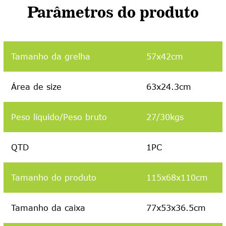
Parâmetros do produto
Tamanho da grelha
57x42cm
Área de size
63x24.3cm
Peso líquido/Peso bruto
27/30kgs
QTD
1PC
Tamanho do produto
115x68x110cm
Tamanho da caixa
77x53x36.5cm