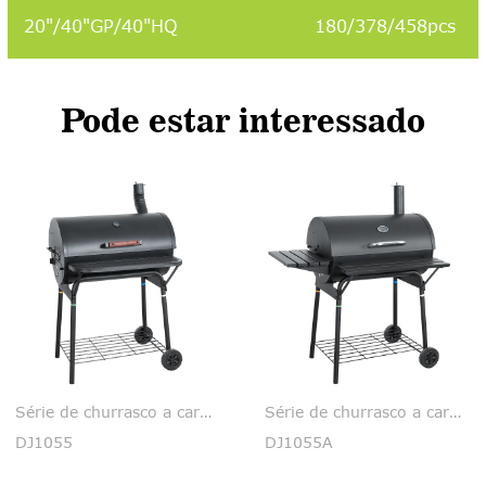
20"/40"GP/40"HQ
180/378/458pcs
Pode estar interessado
Série de churrasco a carvão
Série de churrasco a carvão
55
DJ1055A
DJ1