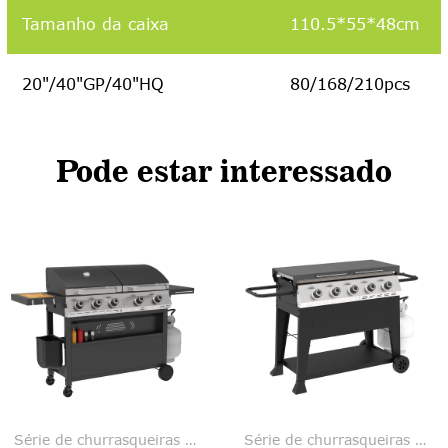
Tamanho da caixa
110.5*55*48cm
20"/
40"GP/40"HQ
80/168/210pcs
Pode estar interessado
Série de churrasqueiras a gás
Série de churrasqueiras a gás