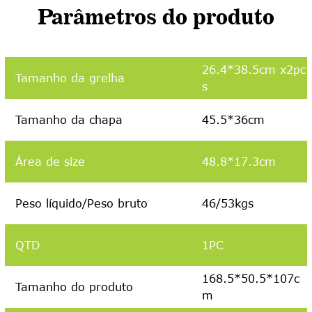
Parâmetros do produto
26.4*38.5cm x2pc
Tamanho da grelha
s
Tamanho da chapa
45.5*36cm
Área de size
48.8*17.3cm
Peso líquido/Peso bruto
46/53kgs
QTD
1PC
168.5*50.5*107c
Tamanho do produto
m