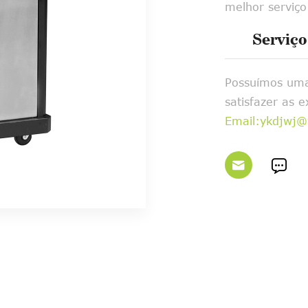
melhor serviç
Serviço
Possuímos uma
satisfazer as 
Email:ykdjwj@

