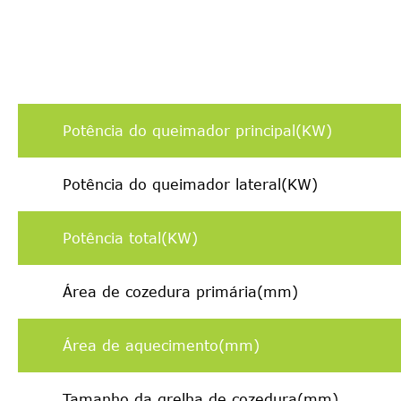
Potência do queimador principal(KW)
Potência do queimador lateral(KW)
Potência total(KW)
Área de cozedura primária(mm)
Área de aquecimento(mm)
Tamanho da grelha de cozedura(mm)