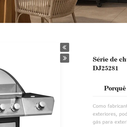
Série de c
DJ25281
Porquê 
Como fabricant
exteriores, po
gás para exter