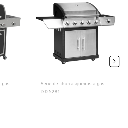

a gás
Série de churrasqueiras a gás
DJ25281