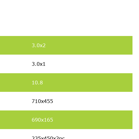
3.0x2
3.0x1
10.8
710x455
690x165
235x450x2pc