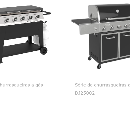
churrasqueiras a gás
Série de churrasqueiras 
DJ25002