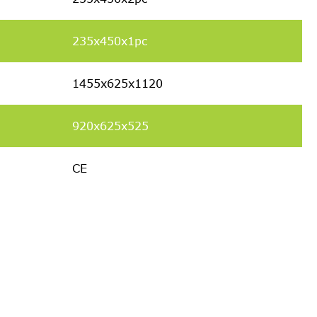
235x450x
1pc
1455x625x1120
920x625x525
CE