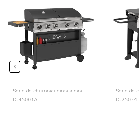

Série de churrasqueiras a gás
Série de 
DJ45001A
DJ25024