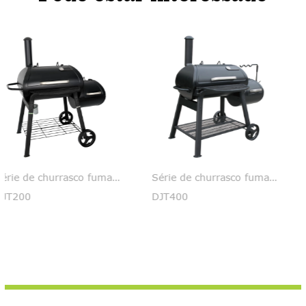
Série de churrasco fumado
Série de churrasco fumado
DJT400
DJT500